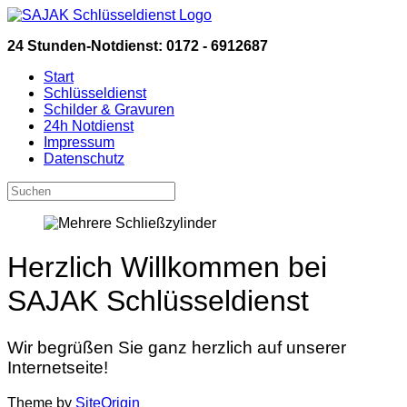
Zum
Inhalt
24 Stunden-Notdienst: 0172 - 6912687
springen
Start
Schlüsseldienst
Schilder & Gravuren
24h Notdienst
Impressum
Datenschutz
Suchen
nach:
Herzlich Willkommen bei
SAJAK Schlüsseldienst
Wir begrüßen Sie ganz herzlich auf unserer
Internetseite!
Theme by
SiteOrigin